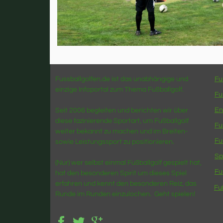
Fussballgolfen.de ist das unabhängige und
Fu
einzige Infoportal zum Thema Fußballgolf.
Fu
En
Seit 2006 begleiten und berichten wir über
diese fazinierende Sportart, um Fußballgolf
Fu
weiter bekannt zu machen und im Breiten-
Fu
sowie Leistungssport zu positionieren.
Sp
(Nur) wer selbst einmal Fußballgolf gespielt hat,
Fu
hat den besonderen Spirit um dieses Spiel
erfahren und kennt den besonderen Reiz, das
Fu
Runde im Runden einzulochen. Geht spielen!